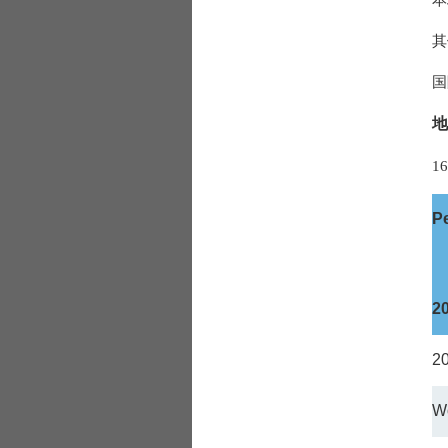
本
其他
国际
地
16
P
2
2
W