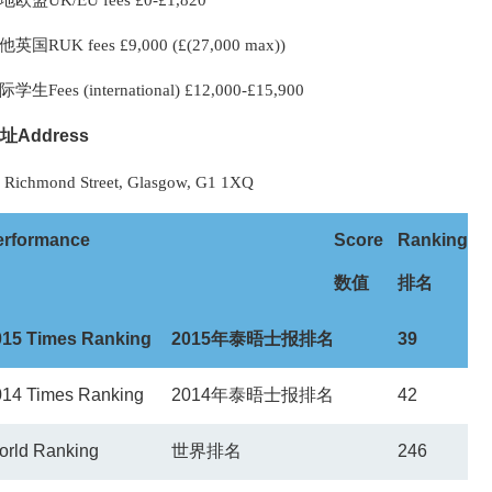
地欧盟UK/EU fees £0-£1,820
英国RUK fees £9,000 (£(27,000 max))
学生Fees (international) £12,000-£15,900
址Address
 Richmond Street, Glasgow, G1 1XQ
erformance
Score
Ranking
数值
排名
015 Times Ranking
2015
年泰晤士报排名
39
014 Times Ranking
2014
年泰晤士报排名
42
orld Ranking
世界排名
246