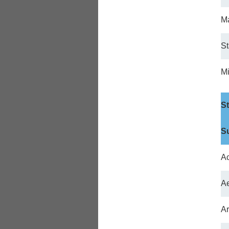
M
St
Mi
St
S
Ac
Ae
Ar