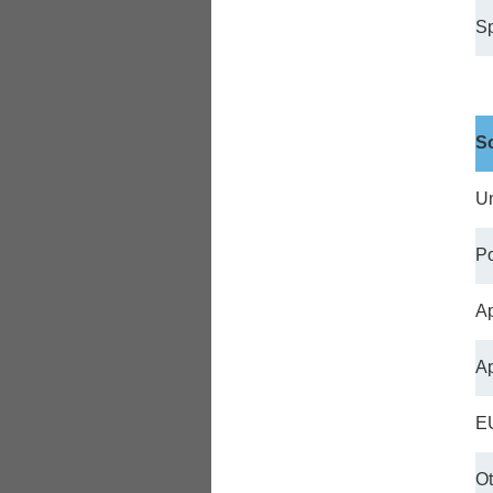
Sp
So
Un
Po
Ap
Ap
EU
Ot