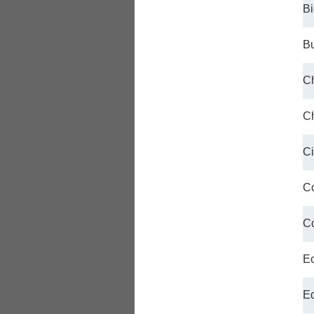
Bi
Bu
Ch
Ch
Ci
C
C
E
Ed