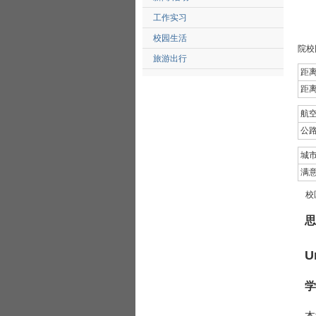
工作实习
校园生活
院校
旅游出行
距
距
航
公
城
满
校
思
U
学