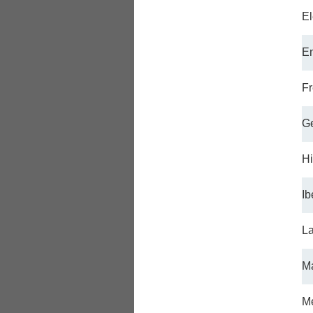
El
En
F
Ge
Hi
Ib
L
M
Me