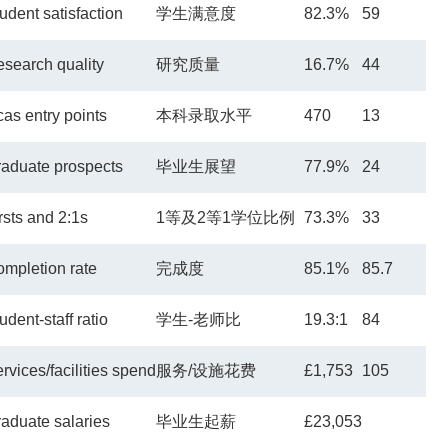
udent satisfaction
学生满意度
82.3%
59
search quality
研究质量
16.7%
44
as entry points
本科录取水平
470
13
aduate prospects
毕业生展望
77.9%
24
rsts and 2:1s
1
等及
2
等
1
学位比例
73.3%
33
mpletion rate
完成度
85.1%
85.7
udent-staff ratio
学生
-
老师比
19.3:1
84
rvices/facilities spend
服务
/
设施花费
£1,753
105
aduate salaries
毕业生起薪
£23,053