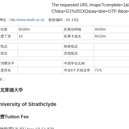
网址：
http://www.strath.ac.uk
邮政编码：G1 1XQ
离伦敦
6h30m
距离伯明翰
4h30m
离爱丁堡
1h
距离卡迪夫
6h10m
空抵达
铁路抵达
路抵达
其他抵达
市消费水平
中国学生比例
意度排名
毕业6个月就业率
71%
区：
克莱德大学
niversity of Strathclyde
费Tuition Fee