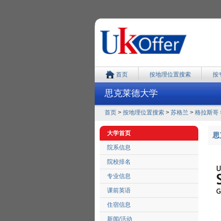
首页
按地理位置搜索
按
思克莱德大学
首页
>
按地理位置搜索
>
苏格兰
>
格拉斯哥
大学首页
思克
院系信息
院校排名
专业信息
课前英语
住宿信息
新闻/活动