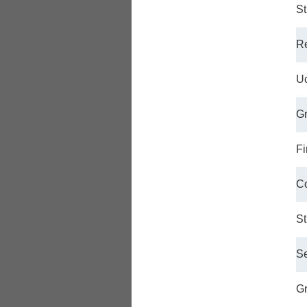
St
Re
Uc
Gr
Fi
Co
St
Se
Gr