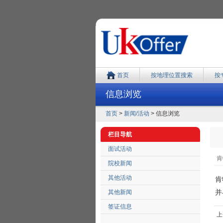
首页
按地理位置搜索
按
信息浏览
首页
>
新闻/活动
> 信息浏览
栏目导航
面试活动
肯
院校新闻
其他活动
肯
并
其他新闻
签证信息
上