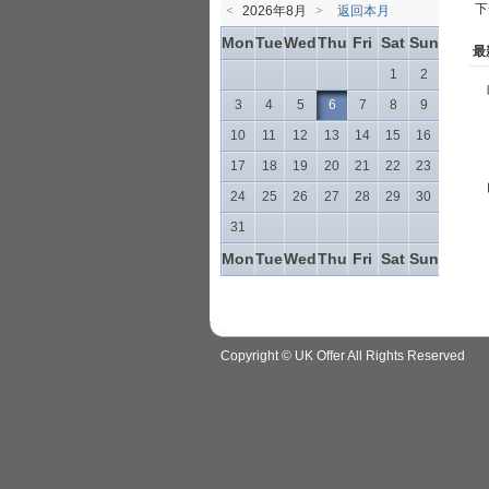
下
<
2026年8月
>
返回本月
Mon
Tue
Wed
Thu
Fri
Sat
Sun
最
1
2
3
4
5
6
7
8
9
10
11
12
13
14
15
16
17
18
19
20
21
22
23
24
25
26
27
28
29
30
31
Mon
Tue
Wed
Thu
Fri
Sat
Sun
Copyright © UK Offer All Rights Reserved